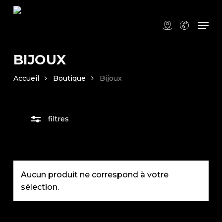
Skip
to
Men
Clos
main
Filte
content
BIJOUX
Accueil
Boutique
Bijoux
filtres
Aucun produit ne correspond à votre
sélection.