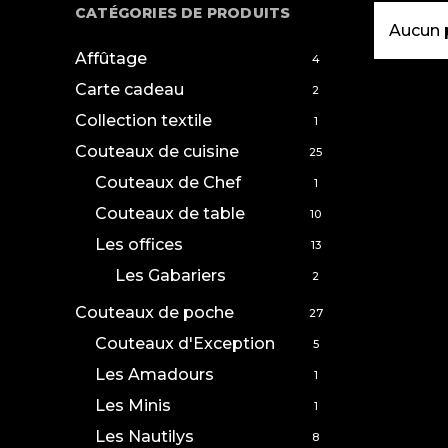
CATÉGORIES DE PRODUITS
Aucun p
Affûtage
4
Carte cadeau
2
Collection textile
1
Couteaux de cuisine
25
Couteaux de Chef
1
Couteaux de table
10
Les offices
13
Les Gabariers
2
Couteaux de poche
27
Couteaux d'Exception
5
Les Amadours
1
Les Minis
1
Les Nautilys
8