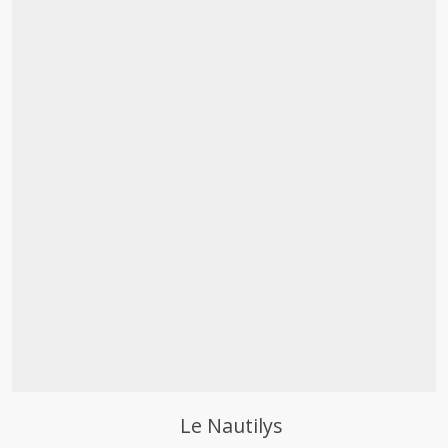
Découvrir
Le Nautilys