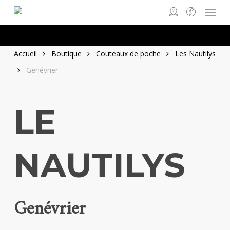
Menu
Skip
to
main
content
Accueil
Boutique
Couteaux de poche
Les Nautilys
Genévrier
LE
NAUTILYS
Genévrier