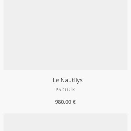
Découvrir
Le Nautilys
PADOUK
980,00
€