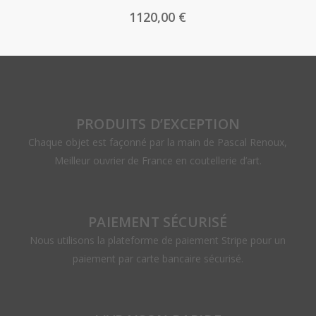
1120,00
€
PRODUITS D’EXCEPTION
Chaque objet est façonné par la main de Pascal Renoux,
Meilleur ouvrier de France en coutellerie d’art.
PAIEMENT SÉCURISÉ
Nous utilisons la plateforme de paiement Stripe pour un
paiement par carte bancaire sécurisé.