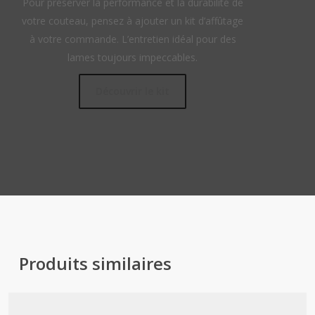
Pour préserver la performance et la durabilité de
votre couteau, pensez à ajouter un kit d’affûtage
à votre commande. L’entretien idéal pour des
lames toujours impeccables.
Découvrir le kit
Produits similaires