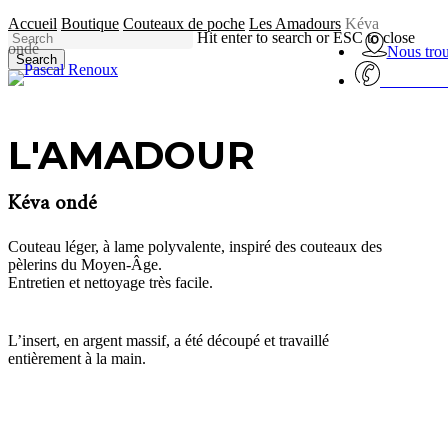
Skip
Accueil
Boutique
Couteaux de poche
Les Amadours
Kéva
to
Hit enter to search or ESC to close
ondé
main
Nous tro
Search
content
Close
09 81 69 
Search
L'AMADOUR
Kéva ondé
Couteau léger, à lame polyvalente, inspiré des couteaux des
pèlerins du Moyen-Âge.
Entretien et nettoyage très facile.
L’insert, en argent massif, a été découpé et travaillé
entièrement à la main.