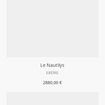
Découvrir
Le Nautilys
EBÈNE
2880,00
€