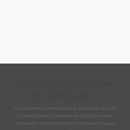
Avez-vous pensé au
kit d’affûtage ?
Pour préserver la performance et la durabilité de votre
couteau, pensez à ajouter un kit d’affûtage à votre
commande. L’entretien idéal pour des lames toujours