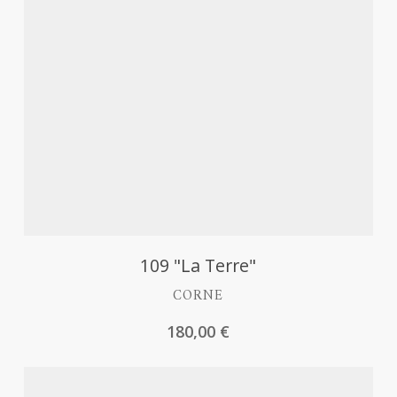
Découvrir
109 "La Terre"
CORNE
180,00
€