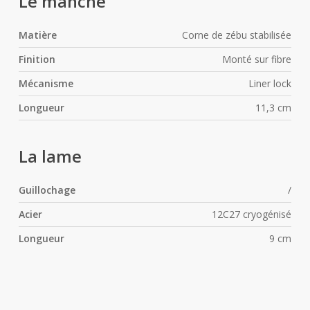
Le manche
Matière
Corne de zébu stabilisée
Finition
Monté sur fibre
Mécanisme
Liner lock
Longueur
11,3 cm
La lame
Guillochage
/
Acier
12C27 cryogénisé
Longueur
9 cm