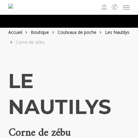
Menu
Skip
to
main
content
Accueil
Boutique
Couteaux de poche
Les Nautilys
Corne de zébu
LE
NAUTILYS
Corne de zébu