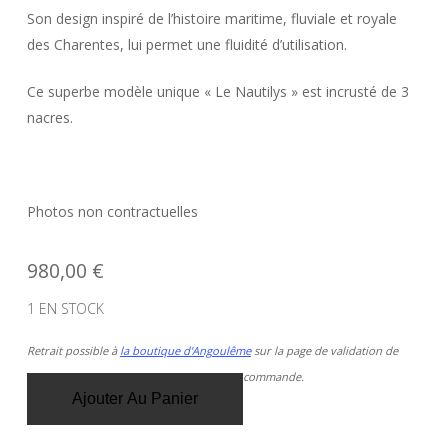
Son design inspiré de l’histoire maritime, fluviale et royale
des Charentes, lui permet une fluidité d’utilisation.
Ce superbe modèle unique « Le Nautilys » est incrusté de 3
nacres.
Photos non contractuelles
980,00
€
1 EN STOCK
Retrait possible à
la boutique d'Angoulême
sur la page de validation de
commande.
Ajouter Au Panier