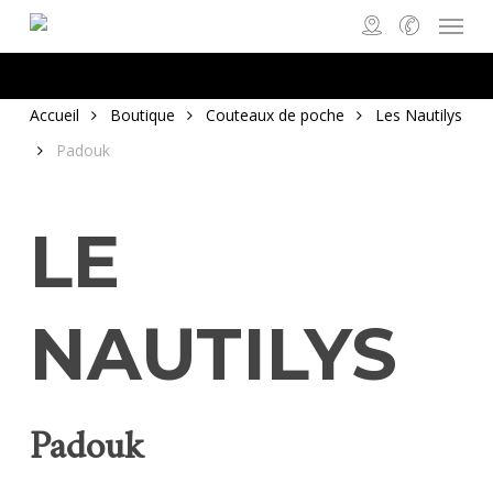
Menu
Skip
to
main
content
Accueil
Boutique
Couteaux de poche
Les Nautilys
Padouk
LE
NAUTILYS
Padouk