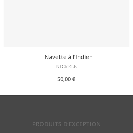
Découvrir
Navette à l'Indien
NICKELE
50,00
€
PRODUITS D’EXCEPTION