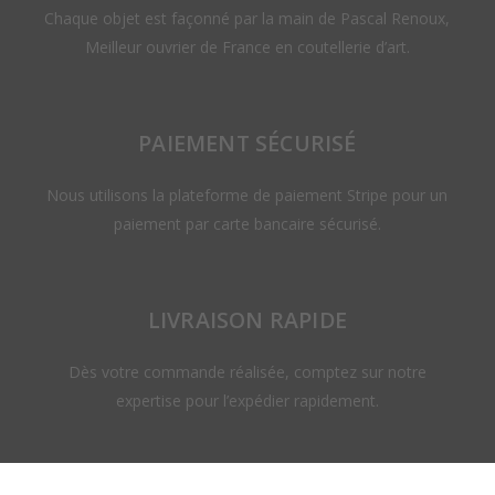
Chaque objet est façonné par la main de Pascal Renoux,
Meilleur ouvrier de France en coutellerie d’art.
PAIEMENT SÉCURISÉ
Nous utilisons la plateforme de paiement Stripe pour un
paiement par carte bancaire sécurisé.
LIVRAISON RAPIDE
Dès votre commande réalisée, comptez sur notre
expertise pour l’expédier rapidement.