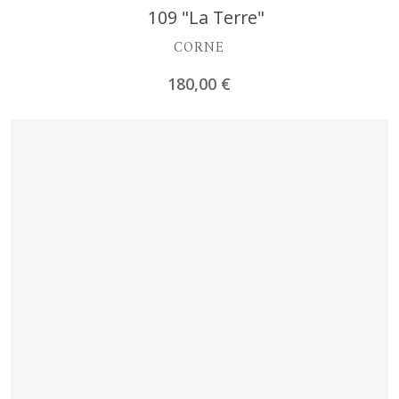
Découvrir
109 "La Terre"
CORNE
180,00
€