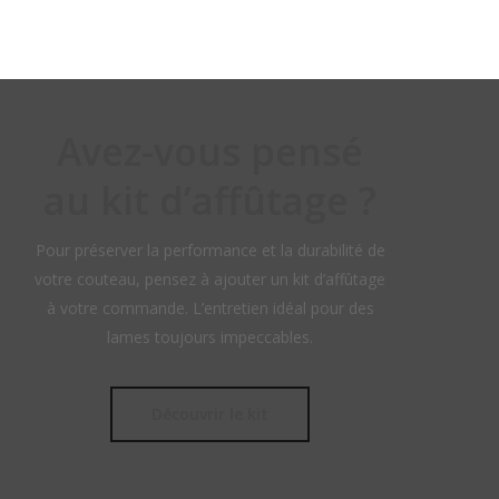
Avez-vous pensé
au kit d’affûtage ?
Pour préserver la performance et la durabilité de
votre couteau, pensez à ajouter un kit d’affûtage
à votre commande. L’entretien idéal pour des
lames toujours impeccables.
Découvrir le kit