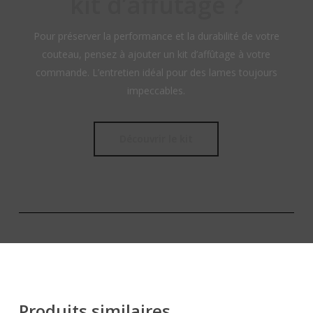
kit d’affûtage ?
Pour préserver la performance et la durabilité de votre
couteau, pensez à ajouter un kit d’affûtage à votre
commande. L’entretien idéal pour des lames toujours
impeccables.
Découvrir le kit
Produits similaires