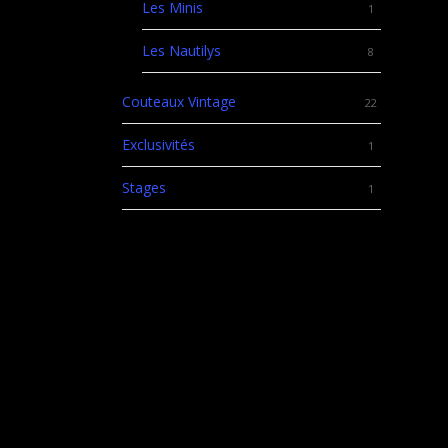
Les Minis
1
Les Nautilys
8
Couteaux Vintage
22
Exclusivités
1
Stages
1