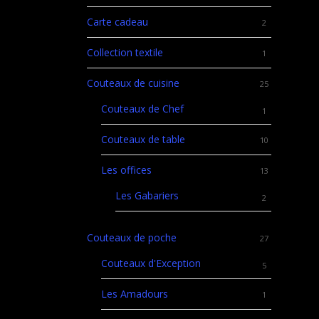
Carte cadeau
2
Collection textile
1
Couteaux de cuisine
25
Couteaux de Chef
1
Couteaux de table
10
Les offices
13
Les Gabariers
2
Couteaux de poche
27
Couteaux d'Exception
5
Les Amadours
1