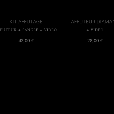
Découvrir
Découvrir
KIT AFFUTAGE
AFFUTEUR DIAMA
FFUTEUR + SANGLE + VIDEO
+ VIDEO
42,00
€
28,00
€