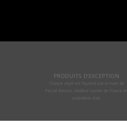
PRODUITS D’EXCEPTION
Chaque objet est façonné par la main de
Pascal Renoux, Meilleur ouvrier de France e
coutellerie d’art.