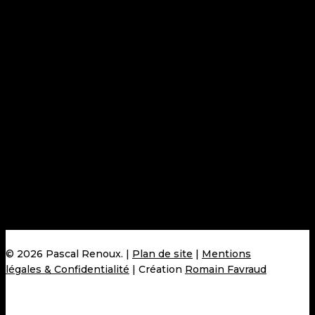
PRATIQUE
Pascal Renoux – MOF
Nos actualités
Nos boutique physiques
Nous contacter
© 2026 Pascal Renoux. |
Plan de site
|
Mentions
légales & Confidentialité
| Création
Romain Favraud