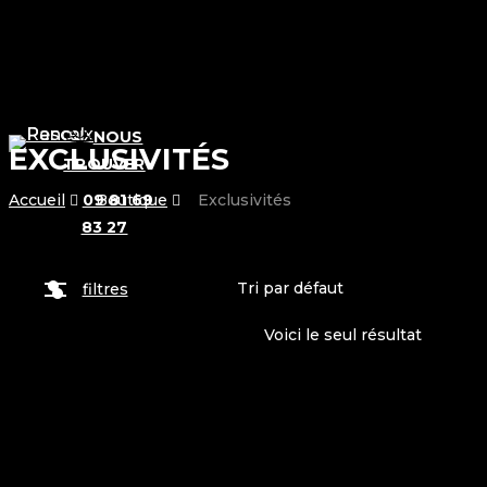
Skip
to
main
content
NOUS
EXCLUSIVITÉS
TROUVER
Menu
09 81 69
Accueil
Boutique
Exclusivités
83 27
filtres
Voici le seul résultat