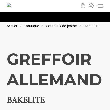
Menu
Skip
to
main
content
Accueil
Boutique
Couteaux de poche
BAKELITE
GREFFOIR
ALLEMAND
BAKELITE