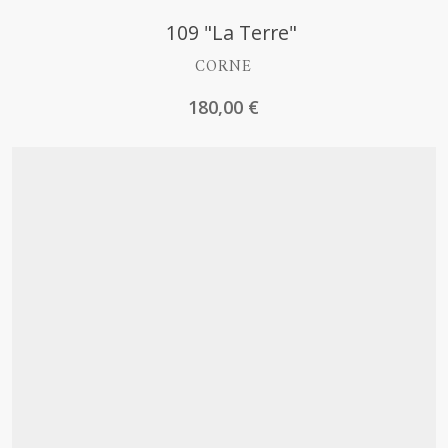
Découvrir
109 "La Terre"
CORNE
180,00
€