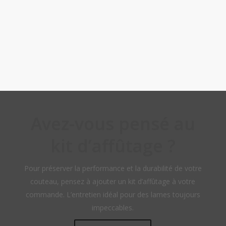
Avez-vous pensé au
kit d’affûtage ?
Pour préserver la performance et la durabilité de votre
couteau, pensez à ajouter un kit d’affûtage à votre
commande. L’entretien idéal pour des lames toujours
impeccables.