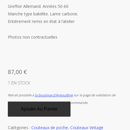
Greffoir Allemand. Années 50-60
Manche type bakélite. Lame carbone.
Entièrement remis en état à l’atelier
Photos non contractuelles
87,00
€
1 EN STOCK
Retrait possible à
la boutique d'Angoulême
sur la page de validation de
commande.
Ajouter Au Panier
Catégories :
Couteaux de poche
,
Couteaux Vintage