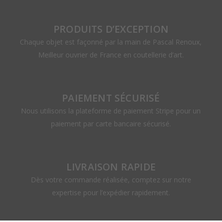
PRODUITS D’EXCEPTION
Chaque objet est façonné par la main de Pascal Renoux,
Meilleur ouvrier de France en coutellerie d’art.
PAIEMENT SÉCURISÉ
Nous utilisons la plateforme de paiement Stripe pour un
paiement par carte bancaire sécurisé.
LIVRAISON RAPIDE
Dès votre commande réalisée, comptez sur notre
expertise pour l’expédier rapidement.