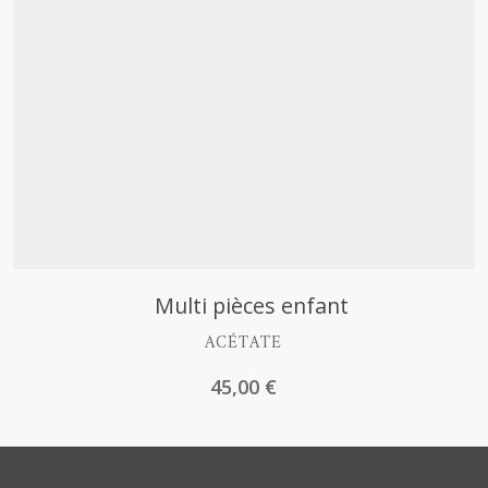
Découvrir
Multi pièces enfant
ACÉTATE
45,00
€