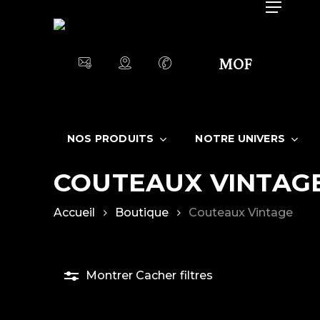
Skip
Menu
to
main
MOF
content
NOS PRODUITS
NOTRE UNIVERS
COUTEAUX VINTAG
Accueil
Boutique
Couteaux Vintage
Montrer
Cacher
filtres